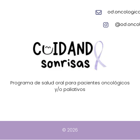
od.oncologi
@od.oncol
Programa de salud oral para pacientes oncológicos
y/o paliativos
© 2026