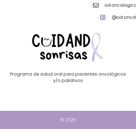
od.oncologi
@od.oncol
Programa de salud oral para pacientes oncológicos
y/o paliativos
© 2026